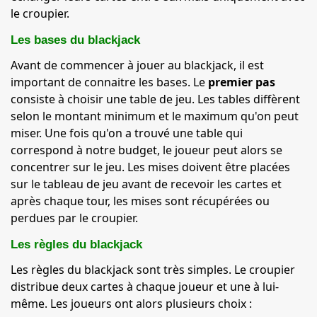
le croupier.
Les bases du blackjack
Avant de commencer à jouer au blackjack, il est
important de connaitre les bases. Le
premier pas
consiste à choisir une table de jeu. Les tables diffèrent
selon le montant minimum et le maximum qu'on peut
miser. Une fois qu'on a trouvé une table qui
correspond à notre budget, le joueur peut alors se
concentrer sur le jeu. Les mises doivent être placées
sur le tableau de jeu avant de recevoir les cartes et
après chaque tour, les mises sont récupérées ou
perdues par le croupier.
Les règles du blackjack
Les règles du blackjack sont très simples. Le croupier
distribue deux cartes à chaque joueur et une à lui-
même. Les joueurs ont alors plusieurs choix :