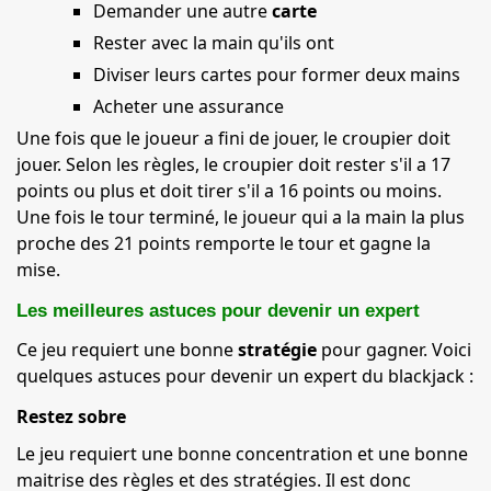
Demander une autre
carte
Rester avec la main qu'ils ont
Diviser leurs cartes pour former deux mains
Acheter une assurance
Une fois que le joueur a fini de jouer, le croupier doit
jouer. Selon les règles, le croupier doit rester s'il a 17
points ou plus et doit tirer s'il a 16 points ou moins.
Une fois le tour terminé, le joueur qui a la main la plus
proche des 21 points remporte le tour et gagne la
mise.
Les meilleures astuces pour devenir un expert
Ce jeu requiert une bonne
stratégie
pour gagner. Voici
quelques astuces pour devenir un expert du blackjack :
Restez sobre
Le jeu requiert une bonne concentration et une bonne
maitrise des règles et des stratégies. Il est donc