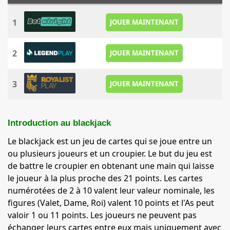
1
JOUER MAINTENANT
2
JOUER MAINTENANT
3
JOUER MAINTENANT
Introduction au blackjack
Le blackjack est un jeu de cartes qui se joue entre un
ou plusieurs joueurs et un croupier. Le but du jeu est
de battre le croupier en obtenant une main qui laisse
le joueur à la plus proche des 21 points. Les cartes
numérotées de 2 à 10 valent leur valeur nominale, les
figures (Valet, Dame, Roi) valent 10 points et l'As peut
valoir 1 ou 11 points. Les joueurs ne peuvent pas
échanger leurs cartes entre eux mais uniquement avec