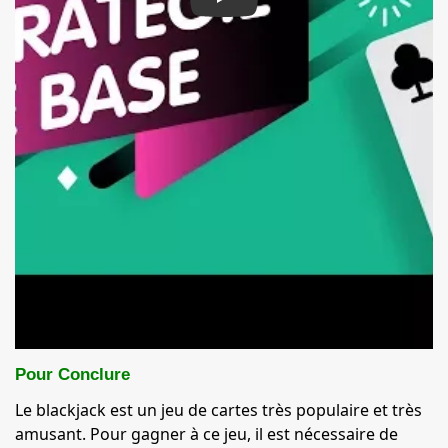
Play
Pour Conclure
Le blackjack est un jeu de cartes très populaire et très
amusant. Pour gagner à ce jeu, il est nécessaire de