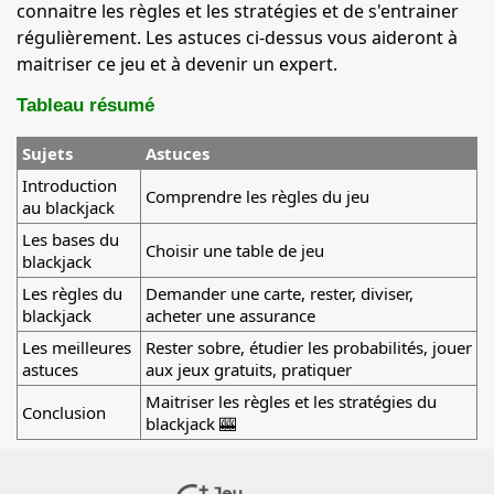
connaitre les règles et les stratégies et de s'entrainer
régulièrement. Les astuces ci-dessus vous aideront à
maitriser ce jeu et à devenir un expert.
Tableau résumé
Sujets
Astuces
Introduction
Comprendre les règles du jeu
au blackjack
Les bases du
Choisir une table de jeu
blackjack
Les règles du
Demander une carte, rester, diviser,
blackjack
acheter une assurance
Les meilleures
Rester sobre, étudier les probabilités, jouer
astuces
aux jeux gratuits, pratiquer
Maitriser les règles et les stratégies du
Conclusion
blackjack 🎰