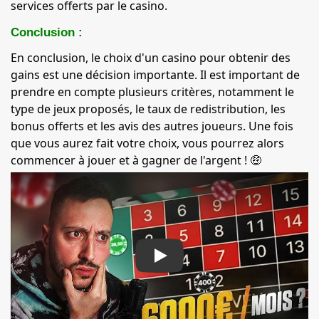
services offerts par le casino.
Conclusion :
En conclusion, le choix d'un casino pour obtenir des
gains est une décision importante. Il est important de
prendre en compte plusieurs critères, notamment le
type de jeux proposés, le taux de redistribution, les
bonus offerts et les avis des autres joueurs. Une fois
que vous aurez fait votre choix, vous pourrez alors
commencer à jouer et à gagner de l'argent ! 🤑
Play